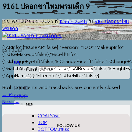
9161 ปลอกขาไหมพรมเด็ก 9
เผยแพร่
เมษายน 5, 2025
ที่
1536 × 2048
ใน
9161 ปลอกขาไหม
พรมเด็ก
{“ARInfo”:{“IsUseAR”:false},”Version”:”1.0.0″,”MakeupInfo”:
EST.2013
{“IsUseMakeup”:false},”FaceliftInfo”:
{“IsChangeEyeLift”:false,”IsChangeFacelift”:false,”IsChange
เมนู
{“SwitchMedicatedAcne”:false,”IsAIBeauty”:false,”IsBrightEye
ค้นหา:
{“AppName”:2},”FilterInfo”:{“IsUseFilter”:false}}
Both comments and trackbacks are currently closed.
HOME
←
Previous
SHOP
Next
→
MEN
COATS
TOP
FOLLOW US
BOTTOM