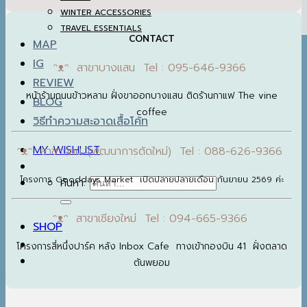
WINTER ACCESSORIES
TRAVEL ESSENTIALS
CONTACT
MAP
IG
ᵔᴥᵔ สาขาบางแสน Tel : 095-646-9366
REVIEW
หน้าร้านถนนข้าวหลาม ฝั่งขาออกบางแสน ติดร้านกาแฟ The vine
BLOG
coffee
วิธีทำความสะอาดเสื้อโค้ท
MY WISHLIST
ᵔᴥᵔ สาขากทม. (พัฒนาการตัดใหม่) Tel : 088-626-9366
โครงการ Gooddays Market เปิดปลายปลายเดือน กันยายน 2569 ค่ะ
ค้นหา:
ᵔᴥᵔ สาขาเชียงใหม่ Tel : 094-665-9366
SHOP
โครงการสี่หนึ่งปาร์ค หลัง Inbox Cafe ทางเข้ากองบิน 41 ฝั่งตลาด
ต้นพยอม