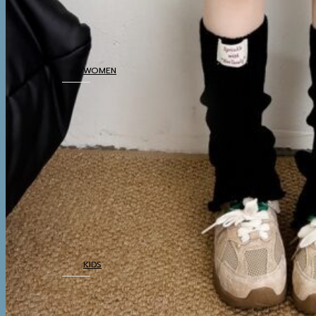
BOTTOM
THERMAL
UNDERWEAR
WOMEN
COATS
TOP
BOTTOM
DRESSES & AIRPORT
LOOKS
THERMAL
UNDERWEAR
KIDS
COATS
TOP