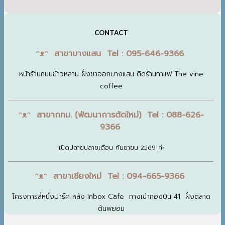
CONTACT
ᵔᴥᵔ สาขาบางแสน Tel : 095-646-9366
หน้าร้านถนนข้าวหลาม ฝั่งขาออกบางแสน ติดร้านกาแฟ The vine
coffee
ᵔᴥᵔ สาขากทม. (พัฒนาการตัดใหม่) Tel : 088-626-
9366
เปิดปลายปลายเดือน กันยายน 2569 ค่ะ
ᵔᴥᵔ สาขาเชียงใหม่ Tel : 094-665-9366
โครงการสี่หนึ่งปาร์ค หลัง Inbox Cafe ทางเข้ากองบิน 41 ฝั่งตลาด
ต้นพยอม