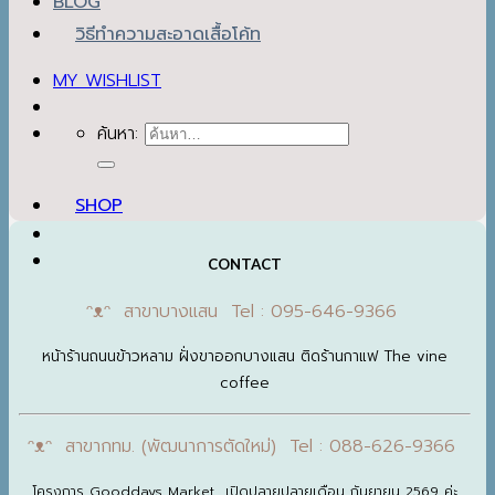
BLOG
วิธีทำความสะอาดเสื้อโค้ท
MY WISHLIST
ค้นหา:
SHOP
CONTACT
ᵔᴥᵔ สาขาบางแสน Tel : 095-646-9366
หน้าร้านถนนข้าวหลาม ฝั่งขาออกบางแสน ติดร้านกาแฟ The vine
coffee
ᵔᴥᵔ สาขากทม. (พัฒนาการตัดใหม่) Tel : 088-626-9366
โครงการ Gooddays Market เปิดปลายปลายเดือน กันยายน 2569 ค่ะ