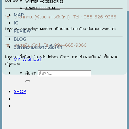
coffee
WINTER ACCESSORIES
TRAVEL ESSENTIALS
MAP
ᵔᴥᵔ สาขากทม. (พัฒนาการตัดใหม่) Tel : 088-626-9366
IG
โครงการ Gooddays Market เปิดปลายปลายเดือน กันยายน 2569 ค่ะ
REVIEW
BLOG
ᵔᴥᵔ สาขาเชียงใหม่ Tel : 094-665-9366
วิธีทำความสะอาดเสื้อโค้ท
โครงการสี่หนึ่งปาร์ค หลัง Inbox Cafe ทางเข้ากองบิน 41 ฝั่งตลาด
MY WISHLIST
ต้นพยอม
ค้นหา:
SHOP