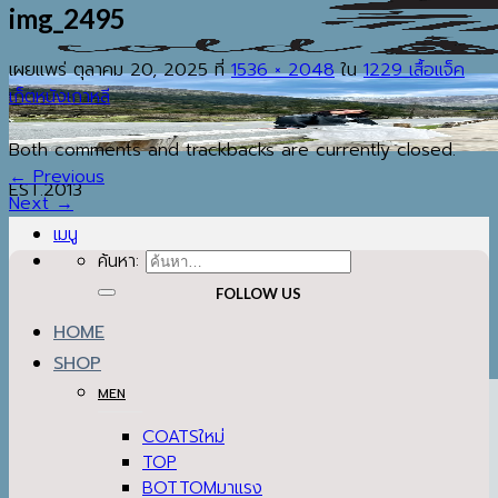
img_2495
เผยแพร่
ตุลาคม 20, 2025
ที่
1536 × 2048
ใน
1229 เสื้อแจ็ค
เก็ตหนังเกาหลี
Both comments and trackbacks are currently closed.
←
Previous
EST.2013
Next
→
เมนู
ค้นหา:
FOLLOW US
HOME
SHOP
MEN
COATS
TOP
BOTTOM