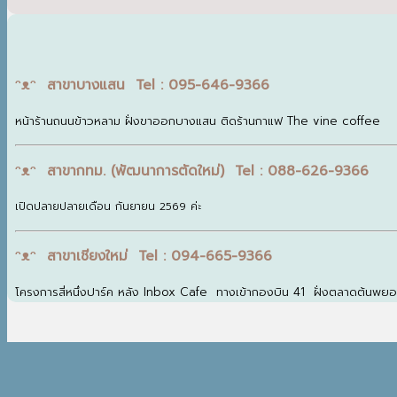
ᵔᴥᵔ สาขาบางแสน Tel : 095-646-9366
หน้าร้านถนนข้าวหลาม ฝั่งขาออกบางแสน ติดร้านกาแฟ The vine coffee
ᵔᴥᵔ สาขากทม. (พัฒนาการตัดใหม่) Tel : 088-626-9366
เปิดปลายปลายเดือน กันยายน 2569 ค่ะ
ᵔᴥᵔ สาขาเชียงใหม่ Tel : 094-665-9366
โครงการสี่หนึ่งปาร์ค หลัง Inbox Cafe ทางเข้ากองบิน 41 ฝั่งตลาดต้นพย