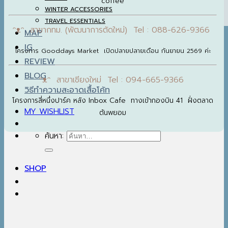
coffee
WINTER ACCESSORIES
TRAVEL ESSENTIALS
ᵔᴥᵔ สาขากทม. (พัฒนาการตัดใหม่) Tel : 088-626-9366
MAP
IG
โครงการ Gooddays Market เปิดปลายปลายเดือน กันยายน 2569 ค่ะ
REVIEW
BLOG
ᵔᴥᵔ สาขาเชียงใหม่ Tel : 094-665-9366
วิธีทำความสะอาดเสื้อโค้ท
โครงการสี่หนึ่งปาร์ค หลัง Inbox Cafe ทางเข้ากองบิน 41 ฝั่งตลาด
MY WISHLIST
ต้นพยอม
ค้นหา:
SHOP