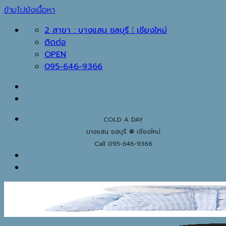
ข้ามไปยังเนื้อหา
2 สาขา : บางแสน ชลบุรี ⁞ เชียงใหม่
ติดต่อ
OPEN
095-646-9366
COLD A DAY
บางแสน ชลบุรี ❆ เชียงใหม่
Call 095-646-9366