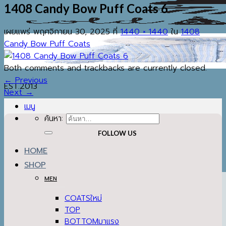
1408 Candy Bow Puff Coats 6
เผยแพร่
พฤศจิกายน 30, 2025
ที่
1440 × 1440
ใน
1408
Candy Bow Puff Coats
Both comments and trackbacks are currently closed.
←
Previous
EST.2013
Next
→
เมนู
ค้นหา:
FOLLOW US
HOME
SHOP
MEN
COATS
TOP
BOTTOM