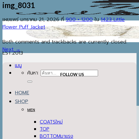
img_8031
เผยแพร่
มกราคม 21, 2026
ที่
900 × 1200
ใน
1423 Little
Flower Puff Jacket
Both comments and trackbacks are currently closed.
Next
→
EST.2013
เมนู
ค้นหา:
FOLLOW US
HOME
SHOP
MEN
COATS
TOP
BOTTOM