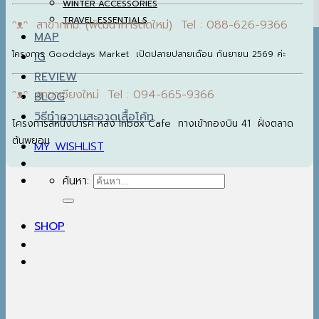
WINTER ACCESSORIES
TRAVEL ESSENTIALS
ᵔᴥᵔ สาขากทม. (พัฒนาการตัดใหม่) Tel : 088-626-9366
MAP
โครงการ Gooddays Market เปิดปลายปลายเดือน กันยายน 2569 ค่ะ
IG
REVIEW
ᵔᴥᵔ สาขาเชียงใหม่ Tel : 094-665-9366
BLOG
วิธีทำความสะอาดเสื้อโค้ท
โครงการสี่หนึ่งปาร์ค หลัง Inbox Cafe ทางเข้ากองบิน 41 ฝั่งตลาด
ต้นพยอม
MY WISHLIST
ค้นหา:
SHOP