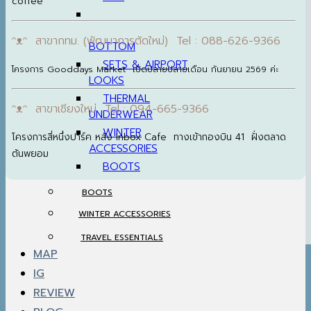
coffee
ᵔᴥᵔ สาขากทม. (พัฒนาการตัดใหม่) Tel : 088-626-9366
BOTTOM
SETS & AIRPORT
โครงการ Gooddays Market เปิดปลายปลายเดือน กันยายน 2569 ค่ะ
LOOKS
THERMAL
ᵔᴥᵔ สาขาเชียงใหม่ Tel : 094-665-9366
UNDERWEAR
WINTER
โครงการสี่หนึ่งปาร์ค หลัง Inbox Cafe ทางเข้ากองบิน 41 ฝั่งตลาด
ACCESSORIES
ต้นพยอม
BOOTS
BOOTS
WINTER ACCESSORIES
TRAVEL ESSENTIALS
MAP
IG
REVIEW