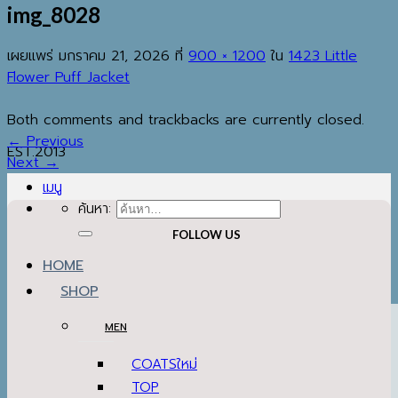
img_8028
เผยแพร่
มกราคม 21, 2026
ที่
900 × 1200
ใน
1423 Little
Flower Puff Jacket
Both comments and trackbacks are currently closed.
←
Previous
EST.2013
Next
→
เมนู
ค้นหา:
FOLLOW US
HOME
SHOP
MEN
COATS
TOP