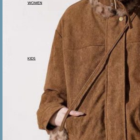
WOMEN
COATS
TOP
BOTTOM
DRESSES & AIRPORT
LOOKS
THERMAL UNDERWEAR
KIDS
COATS
TOP
BOTTOM
SETS & AIRPORT LOOKS
THERMAL UNDERWEAR
WINTER ACCESSORIES
BOOTS
BOOTS
WINTER ACCESSORIES
TRAVEL ESSENTIALS