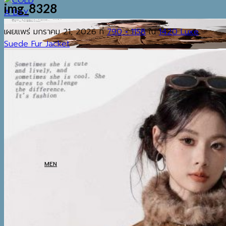
img_8328
เผยแพร่
มกราคม 21, 2026
ที่
790 × 1158
ใน
1420 Luxe
Suede Fur Jacket
EST.2013
เมนู
ค้นหา:
HOME
SHOP
MEN
COATS
TOP
BOTTOM
THERMAL UNDERWEAR