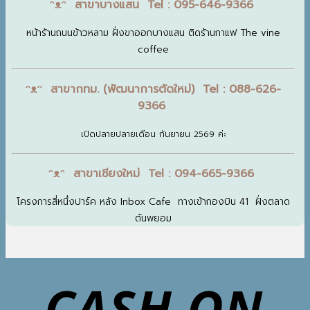
ᵔᴥᵔ สาขาบางแสน Tel : 095-646-9366
หน้าร้านถนนข้าวหลาม ฝั่งขาออกบางแสน ติดร้านกาแฟ The vine
coffee
ᵔᴥᵔ สาขากทม. (พัฒนาการตัดใหม่) Tel : 088-626-
9366
เปิดปลายปลายเดือน กันยายน 2569 ค่ะ
ᵔᴥᵔ สาขาเชียงใหม่ Tel : 094-665-9366
โครงการสี่หนึ่งปาร์ค หลัง Inbox Cafe ทางเข้ากองบิน 41 ฝั่งตลาด
ต้นพยอม