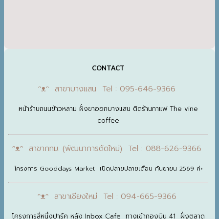
CONTACT
ᵔᴥᵔ สาขาบางแสน Tel : 095-646-9366
หน้าร้านถนนข้าวหลาม ฝั่งขาออกบางแสน ติดร้านกาแฟ The vine
coffee
ᵔᴥᵔ สาขากทม. (พัฒนาการตัดใหม่) Tel : 088-626-9366
โครงการ Gooddays Market เปิดปลายปลายเดือน กันยายน 2569 ค่ะ
ᵔᴥᵔ สาขาเชียงใหม่ Tel : 094-665-9366
โครงการสี่หนึ่งปาร์ค หลัง Inbox Cafe ทางเข้ากองบิน 41 ฝั่งตลาด