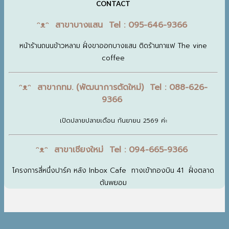
CONTACT
ᵔᴥᵔ สาขาบางแสน Tel : 095-646-9366
หน้าร้านถนนข้าวหลาม ฝั่งขาออกบางแสน ติดร้านกาแฟ The vine
coffee
ᵔᴥᵔ สาขากทม. (พัฒนาการตัดใหม่) Tel : 088-626-
9366
เปิดปลายปลายเดือน กันยายน 2569 ค่ะ
ᵔᴥᵔ สาขาเชียงใหม่ Tel : 094-665-9366
โครงการสี่หนึ่งปาร์ค หลัง Inbox Cafe ทางเข้ากองบิน 41 ฝั่งตลาด
ต้นพยอม