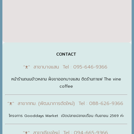
CONTACT
ᵔᴥᵔ สาขาบางแสน Tel : 095-646-9366
หน้าร้านถนนข้าวหลาม ฝั่งขาออกบางแสน ติดร้านกาแฟ The vine
coffee
ᵔᴥᵔ สาขากทม. (พัฒนาการตัดใหม่) Tel : 088-626-9366
โครงการ Gooddays Market เปิดปลายปลายเดือน กันยายน 2569 ค่ะ
ᵔᴥᵔ สาขาเชียงใหม่ Tel : 094-665-9366