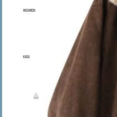
THERMAL UNDERWEAR
WOMEN
COATS
TOP
BOTTOM
DRESSES & AIRPORT
LOOKS
THERMAL UNDERWEAR
KIDS
COATS
TOP
BOTTOM
SETS & AIRPORT LOOKS
THERMAL UNDERWEAR
WINTER
ACCESSORIES
BOOTS
BOOTS