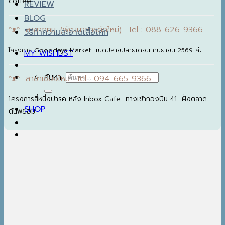
coffee
REVIEW
BLOG
ᵔᴥᵔ สาขากทม. (พัฒนาการตัดใหม่) Tel : 088-626-9366
วิธีทำความสะอาดเสื้อโค้ท
โครงการ Gooddays Market เปิดปลายปลายเดือน กันยายน 2569 ค่ะ
MY WISHLIST
ค้นหา:
ᵔᴥᵔ สาขาเชียงใหม่ Tel : 094-665-9366
โครงการสี่หนึ่งปาร์ค หลัง Inbox Cafe ทางเข้ากองบิน 41 ฝั่งตลาด
SHOP
ต้นพยอม