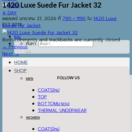
1420 Luxe Suede Fur Jacket 32
เผยแพร่
มกราคม 21, 2026
ที่
790 × 1190
ใน
1420 Luxe
EST.2013
Suede Fur Jacket
เมนู
Both comments and trackbacks are currently closed.
ค้นหา:
←
Previous
Next
→
HOME
SHOP
FOLLOW US
MEN
COATS
TOP
BOTTOM
THERMAL UNDERWEAR
WOMEN
COATS