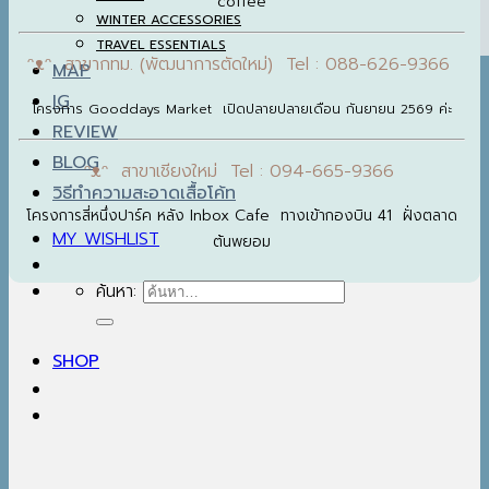
coffee
WINTER ACCESSORIES
TRAVEL ESSENTIALS
ᵔᴥᵔ สาขากทม. (พัฒนาการตัดใหม่) Tel : 088-626-9366
MAP
IG
โครงการ Gooddays Market เปิดปลายปลายเดือน กันยายน 2569 ค่ะ
REVIEW
BLOG
ᵔᴥᵔ สาขาเชียงใหม่ Tel : 094-665-9366
วิธีทำความสะอาดเสื้อโค้ท
โครงการสี่หนึ่งปาร์ค หลัง Inbox Cafe ทางเข้ากองบิน 41 ฝั่งตลาด
MY WISHLIST
ต้นพยอม
ค้นหา:
SHOP