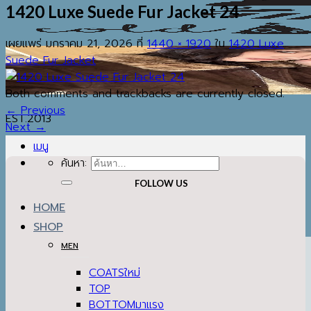
1420 Luxe Suede Fur Jacket 24
เผยแพร่
มกราคม 21, 2026
ที่
1440 × 1920
ใน
1420 Luxe
Suede Fur Jacket
Both comments and trackbacks are currently closed.
←
Previous
EST.2013
Next
→
เมนู
ค้นหา:
FOLLOW US
HOME
SHOP
MEN
COATS
TOP
BOTTOM