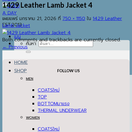
1429 Leather Lamb Jacket 4
เผยแพร่
มกราคม 21, 2026
ที่
750 × 1150
ใน
1429 Leather
EST.2013
Lamb Jacket
เมนู
Both comments and trackbacks are currently closed.
ค้นหา:
←
Previous
HOME
SHOP
FOLLOW US
MEN
COATS
TOP
BOTTOM
THERMAL UNDERWEAR
WOMEN
COATS