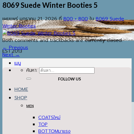
8069 Suede Winter Booties 5
เผยแพร่
มกราคม 21, 2026
ที่
800 × 800
ใน
8069 Suede
Winter Booties
Both comments and trackbacks are currently closed.
←
Previous
EST.2013
Next
→
เมนู
ค้นหา:
FOLLOW US
HOME
SHOP
MEN
COATS
TOP
BOTTOM