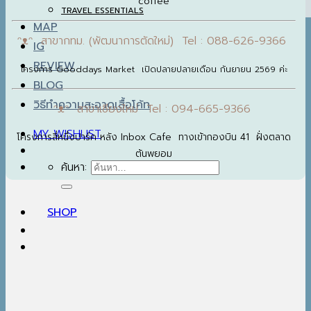
coffee
TRAVEL ESSENTIALS
MAP
ᵔᴥᵔ สาขากทม. (พัฒนาการตัดใหม่) Tel : 088-626-9366
IG
REVIEW
โครงการ Gooddays Market เปิดปลายปลายเดือน กันยายน 2569 ค่ะ
BLOG
วิธีทำความสะอาดเสื้อโค้ท
ᵔᴥᵔ สาขาเชียงใหม่ Tel : 094-665-9366
MY WISHLIST
โครงการสี่หนึ่งปาร์ค หลัง Inbox Cafe ทางเข้ากองบิน 41 ฝั่งตลาด
ต้นพยอม
ค้นหา:
SHOP