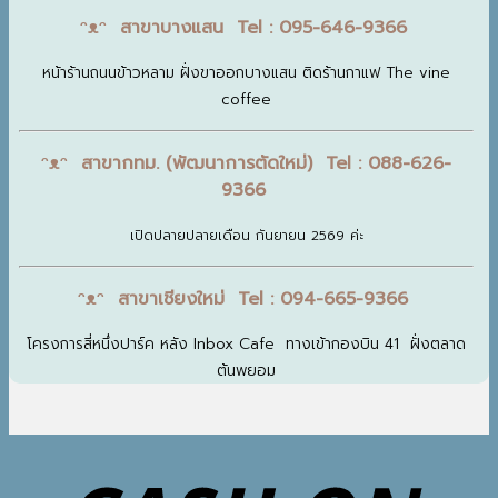
ᵔᴥᵔ สาขาบางแสน Tel : 095-646-9366
หน้าร้านถนนข้าวหลาม ฝั่งขาออกบางแสน ติดร้านกาแฟ The vine
coffee
ᵔᴥᵔ สาขากทม. (พัฒนาการตัดใหม่) Tel : 088-626-
9366
เปิดปลายปลายเดือน กันยายน 2569 ค่ะ
ᵔᴥᵔ สาขาเชียงใหม่ Tel : 094-665-9366
โครงการสี่หนึ่งปาร์ค หลัง Inbox Cafe ทางเข้ากองบิน 41 ฝั่งตลาด
ต้นพยอม