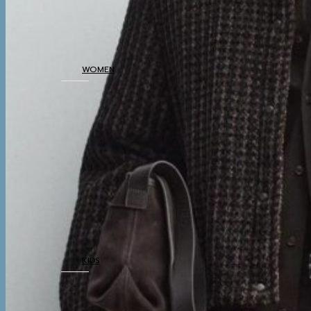
BOTTOM
THERMAL
UNDERWEAR
WOMEN
COATS
TOP
BOTTOM
DRESSES & AIRPORT
LOOKS
THERMAL
UNDERWEAR
KIDS
COATS
TOP