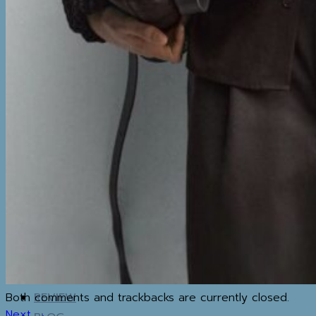
BOTTOM
SETS & AIRPORT
LOOKS
THERMAL
UNDERWEAR
WINTER
ACCESSORIES
BOOTS
BOOTS
WINTER ACCESSORIES
TRAVEL ESSENTIALS
MAP
IG
Both comments and trackbacks are currently closed.
REVIEW
Next
→