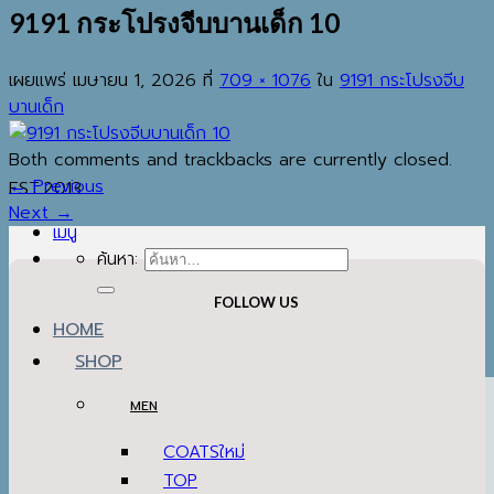
9191 กระโปรงจีบบานเด็ก 10
เผยแพร่
เมษายน 1, 2026
ที่
709 × 1076
ใน
9191 กระโปรงจีบ
บานเด็ก
Both comments and trackbacks are currently closed.
←
Previous
EST.2013
Next
→
เมนู
ค้นหา:
FOLLOW US
HOME
SHOP
MEN
COATS
TOP