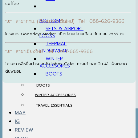
coffee
BOTTOM
ᵔᴥᵔ สาขากทม. (พัฒนาการตัดใหม่) Tel : 088-626-9366
SETS & AIRPORT
โครงการ Gooddays Market เปิดปลายปลายเดือน กันยายน 2569 ค่ะ
LOOKS
THERMAL
UNDERWEAR
ᵔᴥᵔ สาขาเชียงใหม่ Tel : 094-665-9366
WINTER
โครงการสี่หนึ่งปาร์ค หลัง Inbox Cafe ทางเข้ากองบิน 41 ฝั่งตลาด
ACCESSORIES
ต้นพยอม
BOOTS
BOOTS
WINTER ACCESSORIES
TRAVEL ESSENTIALS
MAP
IG
REVIEW