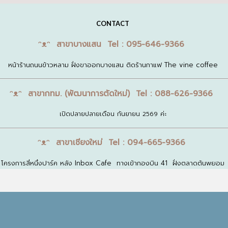
CONTACT
ᵔᴥᵔ สาขาบางแสน Tel : 095-646-9366
หน้าร้านถนนข้าวหลาม ฝั่งขาออกบางแสน ติดร้านกาแฟ The vine coffee
ᵔᴥᵔ สาขากทม. (พัฒนาการตัดใหม่) Tel : 088-626-9366
เปิดปลายปลายเดือน กันยายน 2569 ค่ะ
ᵔᴥᵔ สาขาเชียงใหม่ Tel : 094-665-9366
โครงการสี่หนึ่งปาร์ค หลัง Inbox Cafe ทางเข้ากองบิน 41 ฝั่งตลาดต้นพยอม