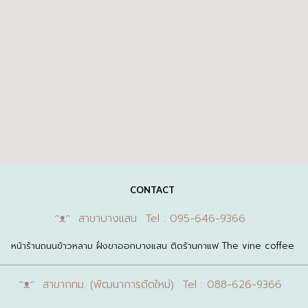
CONTACT
ᵔᴥᵔ สาขาบางแสน Tel : 095-646-9366
หน้าร้านถนนข้าวหลาม ฝั่งขาออกบางแสน ติดร้านกาแฟ The vine coffee
ᵔᴥᵔ สาขากทม. (พัฒนาการตัดใหม่) Tel : 088-626-9366