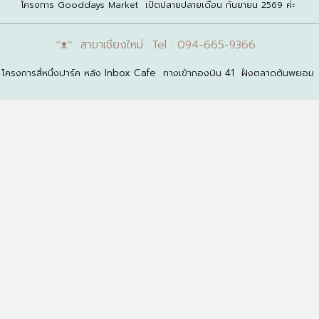
โครงการ Gooddays Market เปิดปลายปลายเดือน กันยายน 2569 ค่ะ
ᵔᴥᵔ สาขาเชียงใหม่ Tel : 094-665-9366
โครงการสี่หนึ่งปาร์ค หลัง Inbox Cafe ทางเข้ากองบิน 41 ฝั่งตลาดต้นพยอม