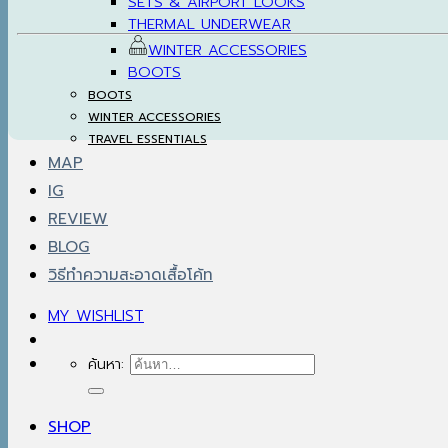
SETS & AIRPORT LOOKS
THERMAL UNDERWEAR
WINTER ACCESSORIES
BOOTS
BOOTS
WINTER ACCESSORIES
TRAVEL ESSENTIALS
MAP
IG
REVIEW
BLOG
วิธีทำความสะอาดเสื้อโค้ท
MY WISHLIST
ค้นหา:
SHOP