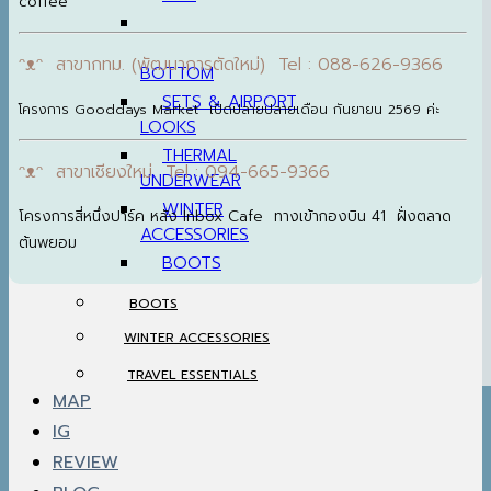
coffee
ᵔᴥᵔ สาขากทม. (พัฒนาการตัดใหม่) Tel : 088-626-9366
BOTTOM
SETS & AIRPORT
โครงการ Gooddays Market เปิดปลายปลายเดือน กันยายน 2569 ค่ะ
LOOKS
THERMAL
ᵔᴥᵔ สาขาเชียงใหม่ Tel : 094-665-9366
UNDERWEAR
WINTER
โครงการสี่หนึ่งปาร์ค หลัง Inbox Cafe ทางเข้ากองบิน 41 ฝั่งตลาด
ACCESSORIES
ต้นพยอม
BOOTS
BOOTS
WINTER ACCESSORIES
TRAVEL ESSENTIALS
MAP
IG
REVIEW