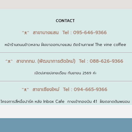
CONTACT
ᵔᴥᵔ สาขาบางแสน Tel : 095-646-9366
หน้าร้านถนนข้าวหลาม ฝั่งขาออกบางแสน ติดร้านกาแฟ The vine coffee
ᵔᴥᵔ สาขากทม. (พัฒนาการตัดใหม่) Tel : 088-626-9366
เปิดปลายปลายเดือน กันยายน 2569 ค่ะ
ᵔᴥᵔ สาขาเชียงใหม่ Tel : 094-665-9366
โครงการสี่หนึ่งปาร์ค หลัง Inbox Cafe ทางเข้ากองบิน 41 ฝั่งตลาดต้นพยอม