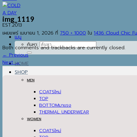
img_1119
EST.2013
เผยแพร่
เมษายน 1, 2026
ที่
750 × 1000
ใน
1436 Cloud Chic F
เมนู
ค้นหา:
Both comments and trackbacks are currently closed.
←
Previous
Next
→
HOME
SHOP
MEN
COATS
TOP
BOTTOM
THERMAL UNDERWEAR
WOMEN
COATS