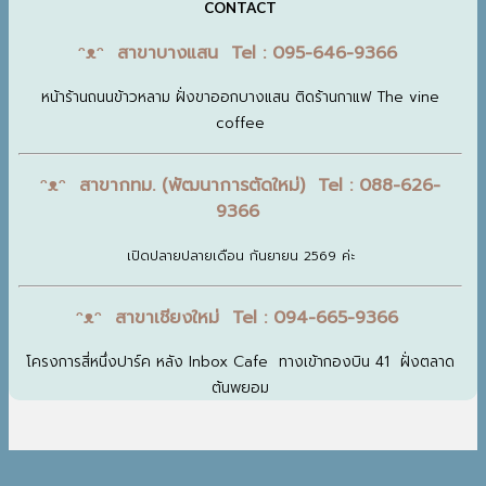
CONTACT
ᵔᴥᵔ สาขาบางแสน Tel : 095-646-9366
หน้าร้านถนนข้าวหลาม ฝั่งขาออกบางแสน ติดร้านกาแฟ The vine
coffee
ᵔᴥᵔ สาขากทม. (พัฒนาการตัดใหม่) Tel : 088-626-
9366
เปิดปลายปลายเดือน กันยายน 2569 ค่ะ
ᵔᴥᵔ สาขาเชียงใหม่ Tel : 094-665-9366
โครงการสี่หนึ่งปาร์ค หลัง Inbox Cafe ทางเข้ากองบิน 41 ฝั่งตลาด
ต้นพยอม