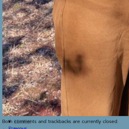
BOTTOM
SETS & AIRPORT
LOOKS
THERMAL
UNDERWEAR
WINTER
ACCESSORIES
BOOTS
BOOTS
WINTER ACCESSORIES
TRAVEL ESSENTIALS
MAP
IG
REVIEW
BLOG
วิธีทำความสะอาดเสื้อโค้ท
Both comments and trackbacks are currently closed.
←
Previous