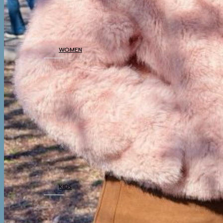
THERMAL UNDERWEAR
WOMEN
COATS
TOP
BOTTOM
DRESSES & AIRPORT
LOOKS
THERMAL
UNDERWEAR
KIDS
COATS
TOP