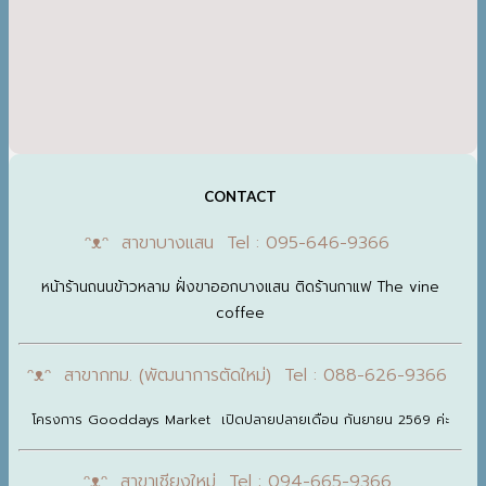
CONTACT
ᵔᴥᵔ สาขาบางแสน Tel : 095-646-9366
หน้าร้านถนนข้าวหลาม ฝั่งขาออกบางแสน ติดร้านกาแฟ The vine
coffee
ᵔᴥᵔ สาขากทม. (พัฒนาการตัดใหม่) Tel : 088-626-9366
โครงการ Gooddays Market เปิดปลายปลายเดือน กันยายน 2569 ค่ะ
ᵔᴥᵔ สาขาเชียงใหม่ Tel : 094-665-9366