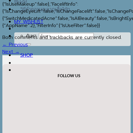
BLOG
{“IsUseMakeup”:false},”FaceliftInfo”:
วิธีทำความสะอาดเสื้อโค้ท
{“IsChangeEyeLift”:false,”IsChangeFacelift”:false,”IsChange
{“SwitchMedicatedAcne”:false,”IsAIBeauty”:false,”IsBrightEye
MY WISHLIST
{“AppName”:2},”FilterInfo”:{“IsUseFilter”:false}}
ค้นหา:
Both comments and trackbacks are currently closed.
←
Previous
Next
→
SHOP
FOLLOW US