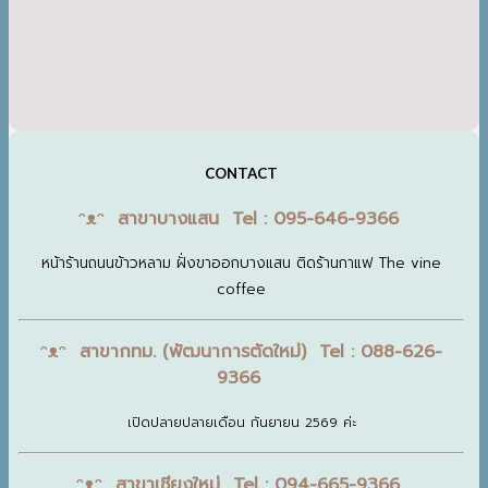
CONTACT
ᵔᴥᵔ สาขาบางแสน Tel : 095-646-9366
หน้าร้านถนนข้าวหลาม ฝั่งขาออกบางแสน ติดร้านกาแฟ The vine
coffee
ᵔᴥᵔ สาขากทม. (พัฒนาการตัดใหม่) Tel : 088-626-
9366
เปิดปลายปลายเดือน กันยายน 2569 ค่ะ
ᵔᴥᵔ สาขาเชียงใหม่ Tel : 094-665-9366