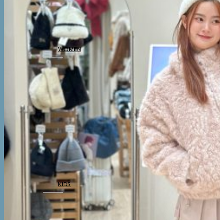
BOTTOM
THERMAL
UNDERWEAR
WOMEN
COATS
TOP
BOTTOM
DRESSES & AIRPORT
LOOKS
THERMAL
UNDERWEAR
KIDS
COATS
TOP