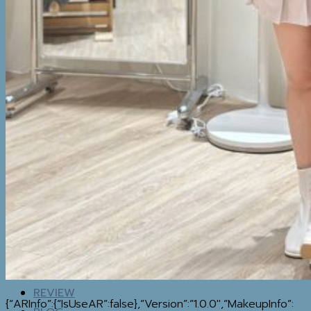
BOTTOM
SETS & AIRPORT
LOOKS
THERMAL
UNDERWEAR
WINTER
ACCESSORIES
BOOTS
BOOTS
WINTER ACCESSORIES
TRAVEL ESSENTIALS
MAP
IG
REVIEW
{“ARInfo”:{“IsUseAR”:false},”Version”:”1.0.0″,”MakeupInfo”: