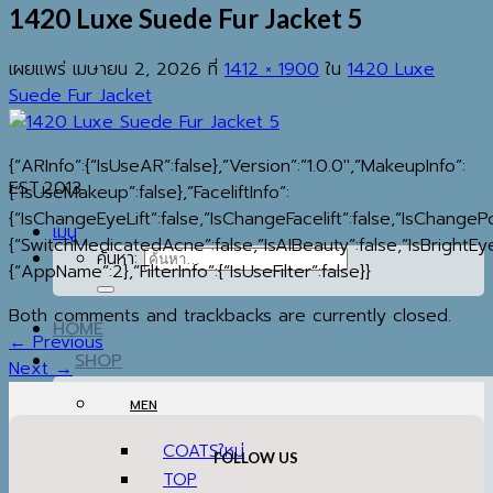
1420 Luxe Suede Fur Jacket 5
เผยแพร่
เมษายน 2, 2026
ที่
1412 × 1900
ใน
1420 Luxe
Suede Fur Jacket
{“ARInfo”:{“IsUseAR”:false},”Version”:”1.0.0″,”MakeupInfo”:
EST.2013
{“IsUseMakeup”:false},”FaceliftInfo”:
{“IsChangeEyeLift”:false,”IsChangeFacelift”:false,”IsChange
เมนู
{“SwitchMedicatedAcne”:false,”IsAIBeauty”:false,”IsBrightEye
ค้นหา:
{“AppName”:2},”FilterInfo”:{“IsUseFilter”:false}}
Both comments and trackbacks are currently closed.
HOME
←
Previous
SHOP
Next
→
MEN
COATS
FOLLOW US
TOP