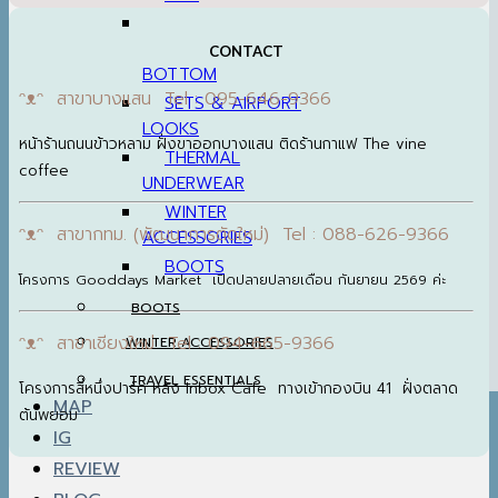
CONTACT
BOTTOM
ᵔᴥᵔ สาขาบางแสน Tel : 095-646-9366
SETS & AIRPORT
LOOKS
หน้าร้านถนนข้าวหลาม ฝั่งขาออกบางแสน ติดร้านกาแฟ The vine
THERMAL
coffee
UNDERWEAR
WINTER
ᵔᴥᵔ สาขากทม. (พัฒนาการตัดใหม่) Tel : 088-626-9366
ACCESSORIES
BOOTS
โครงการ Gooddays Market เปิดปลายปลายเดือน กันยายน 2569 ค่ะ
BOOTS
ᵔᴥᵔ สาขาเชียงใหม่ Tel : 094-665-9366
WINTER ACCESSORIES
TRAVEL ESSENTIALS
โครงการสี่หนึ่งปาร์ค หลัง Inbox Cafe ทางเข้ากองบิน 41 ฝั่งตลาด
MAP
ต้นพยอม
IG
REVIEW