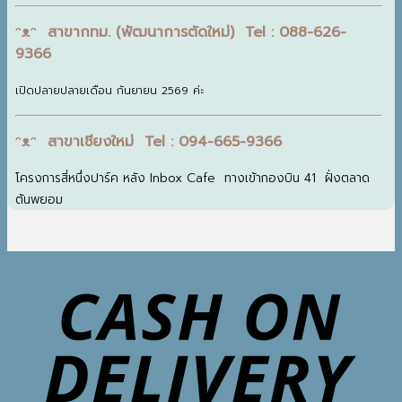
ᵔᴥᵔ สาขากทม. (พัฒนาการตัดใหม่) Tel : 088-626-
9366
เปิดปลายปลายเดือน กันยายน 2569 ค่ะ
ᵔᴥᵔ สาขาเชียงใหม่ Tel : 094-665-9366
โครงการสี่หนึ่งปาร์ค หลัง Inbox Cafe ทางเข้ากองบิน 41 ฝั่งตลาด
ต้นพยอม