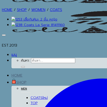
HOME
/
SHOP
/
WOMEN
/
COATS
EST.2013
เมนู
ค้นหา:
HOME
SHOP
MEN
COATS
TOP