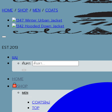
HOME
/
SHOP
/
MEN
/
COATS
EST.2013
เมนู
ค้นหา:
HOME
SHOP
MEN
COATS
TOP