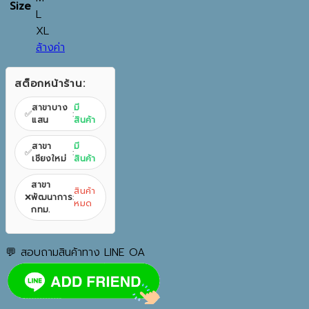
Size
L
XL
ล้างค่า
สต็อกหน้าร้าน:
สาขาบาง
มี
✅
:
แสน
สินค้า
สาขา
มี
✅
:
เชียงใหม่
สินค้า
สาขา
สินค้า
❌
พัฒนาการ
:
หมด
กทม.
💬 สอบถามสินค้าทาง LINE OA