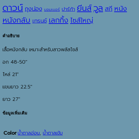
ดาวน์
วูล
ยีนส์
หนัง
ถุงน่อง
สกี
ปาร์ก้า
บอมเบอร์
หนังกลับ
เลกกิ้ง
ไซส์ใหญ่
เทรนช์
คำอธิบาย
เสื้อหนังกลับ เหมาะสำหรับสาวพลัสไซส์
อก 48-50″
ไหล่ 21″
แขนยาว 22.5″
ยาว 27″
ข้อมูลเพิ่มเติม
Color
น้ำตาลอ่อน
,
น้ำตาลเข้ม