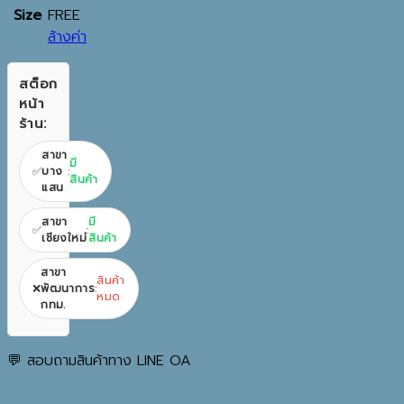
Size
FREE
ล้างค่า
สต็อก
หน้า
ร้าน:
สาขา
มี
✅
บาง
:
สินค้า
แสน
สาขา
มี
✅
:
เชียงใหม่
สินค้า
สาขา
สินค้า
❌
พัฒนาการ
:
หมด
กทม.
💬 สอบถามสินค้าทาง LINE OA