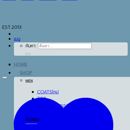
EST.2013
เมนู
ค้นหา:
HOME
SHOP
MEN
COATS
TOP
BOTTOM
THERMAL UNDERWEAR
WOMEN