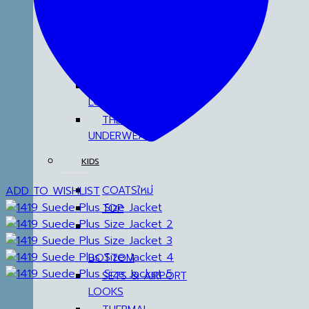
COATS
TOP
BOTTOM
DRESSES & AIRPORT
LOOKS
THERMAL
UNDERWEAR
KIDS
COATS
ADD TO WISHLIST
TOP
BOTTOM
SETS & AIRPORT
LOOKS