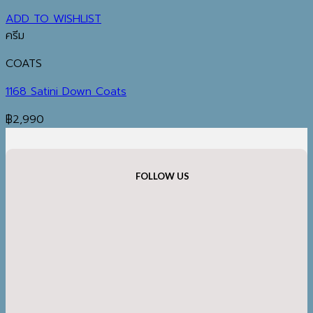
ADD TO WISHLIST
ครีม
COATS
1168 Satini Down Coats
฿
2,990
FOLLOW US