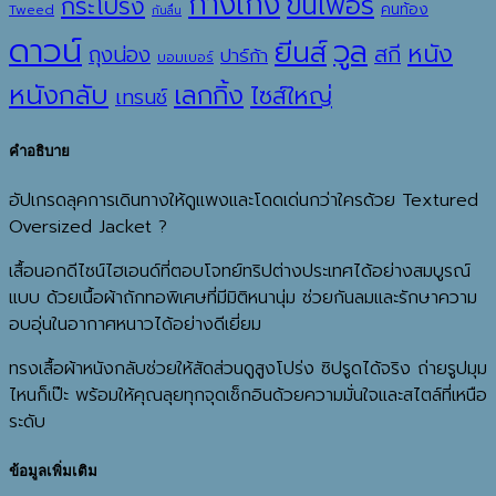
กางเกง
ขนเฟอร์
กระโปรง
คนท้อง
Tweed
กันลื่น
ดาวน์
วูล
ยีนส์
หนัง
ถุงน่อง
สกี
ปาร์ก้า
บอมเบอร์
หนังกลับ
เลกกิ้ง
ไซส์ใหญ่
เทรนช์
คำอธิบาย
อัปเกรดลุคการเดินทางให้ดูแพงและโดดเด่นกว่าใครด้วย Textured
Oversized Jacket ?️
เสื้อนอกดีไซน์ไฮเอนด์ที่ตอบโจทย์ทริปต่างประเทศได้อย่างสมบูรณ์
แบบ ด้วยเนื้อผ้าถักทอพิเศษที่มีมิติหนานุ่ม ช่วยกันลมและรักษาความ
อบอุ่นในอากาศหนาวได้อย่างดีเยี่ยม
ทรงเสื้อผ้าหนังกลับช่วยให้สัดส่วนดูสูงโปร่ง ซิปรูดได้จริง ถ่ายรูปมุม
ไหนก็เป๊ะ พร้อมให้คุณลุยทุกจุดเช็กอินด้วยความมั่นใจและสไตล์ที่เหนือ
ระดับ
ข้อมูลเพิ่มเติม