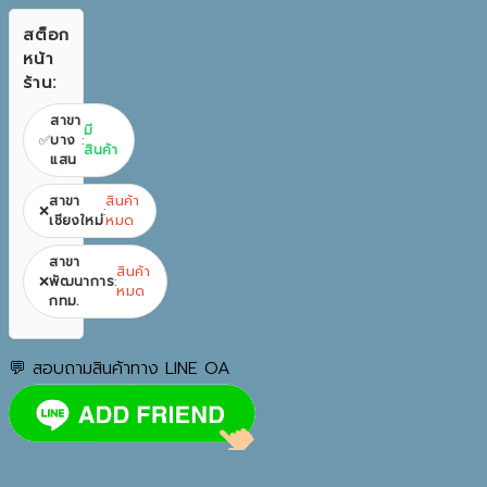
สต็อก
หน้า
ร้าน:
สาขา
มี
✅
บาง
:
สินค้า
แสน
สาขา
สินค้า
❌
:
เชียงใหม่
หมด
สาขา
สินค้า
❌
พัฒนาการ
:
หมด
กทม.
💬 สอบถามสินค้าทาง LINE OA