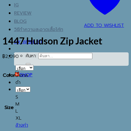
IG
REVIEW
BLOG
ADD TO WISHLIST
วิธีทำความสะอาดเสื้อโค้ท
1447 Hudson Zip Jacket
MY WISHLIST
ค้นหา:
฿
2,090
SHOP
Color
น้ำตาล
ดำ
S
M
Size
L
XL
ล้างค่า