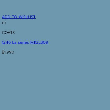
ADD TO WISHLIST
ดำ
COATS
1246 La series M112L809
฿
1,990