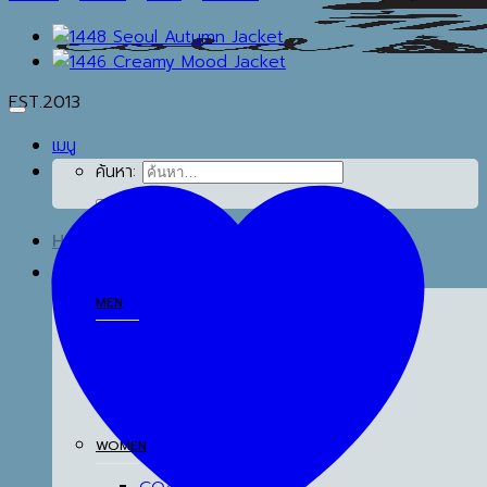
EST.2013
เมนู
ค้นหา:
HOME
SHOP
MEN
COATS
TOP
BOTTOM
THERMAL UNDERWEAR
WOMEN