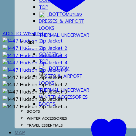
COATS
TOP
BOTTOM
DRESSES & AIRPORT
LOOKS
ADD TO WISHLIST
THERMAL UNDERWEAR
KIDS
COATS
TOP
BOTTOM
SETS & AIRPORT
LOOKS
THERMAL UNDERWEAR
WINTER ACCESSORIES
BOOTS
BOOTS
WINTER ACCESSORIES
TRAVEL ESSENTIALS
MAP