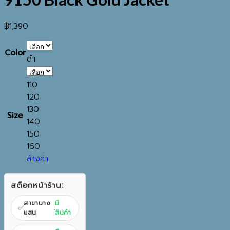
฿
1,390
Color
ดำ
110
120
130
Size
140
150
160
ล้างค่า
สต็อกหน้าร้าน:
สาขาบาง
มี
✅
:
แสน
สินค้า