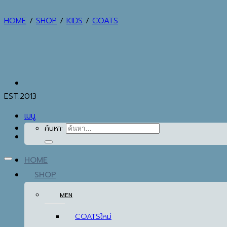
HOME
/
SHOP
/
KIDS
/
COATS
EST.2013
เมนู
ค้นหา:
HOME
SHOP
MEN
COATS