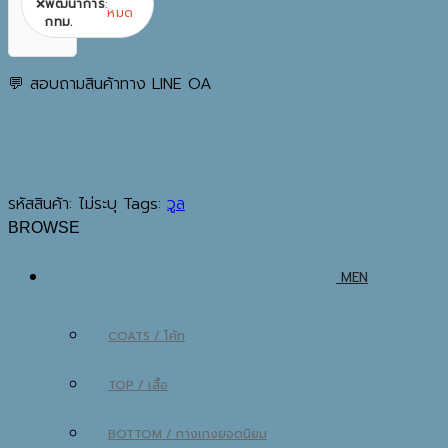
❌
พัฒนาการ
:
หมด
กทม.
💬 สอบถามสินค้าทาง LINE OA
รหัสสินค้า:
ไม่ระบุ
Tags:
วูล
BROWSE
MEN
COATS / โค้ท
TOP / เสื้อ
BOTTOM / กางเกง