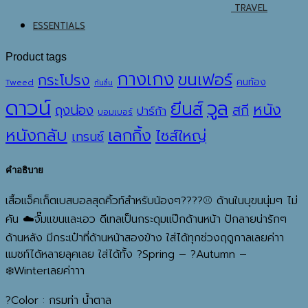
TRAVEL
ESSENTIALS
Product tags
กางเกง
ขนเฟอร์
กระโปรง
คนท้อง
Tweed
กันลื่น
ดาวน์
วูล
ยีนส์
หนัง
ถุงน่อง
สกี
ปาร์ก้า
บอมเบอร์
หนังกลับ
เลกกิ้ง
ไซส์ใหญ่
เทรนช์
คำอธิบาย
เสื้อแจ็คเก็ตเบสบอลสุดคิ้วท์สำหรับน้องๆ????⚾️ ด้านในบุขนนุ่มๆ ไม่
คัน ☁️จั๊มแขนและเอว ดีเทลเป็นกระดุมแป๊กด้านหน้า ปักลายน่ารักๆ
ด้านหลัง มีกระเป๋าที่ด้านหน้าสองข้าง ใส่ได้ทุกช่วงฤดูกาลเลยค่าา
แมชท์ได้หลายลุคเลย ใส่ได้ทั้ง ?Spring – ?Autumn –
❄️Winterเลยค่าาา
?Color : กรมท่า น้ำตาล