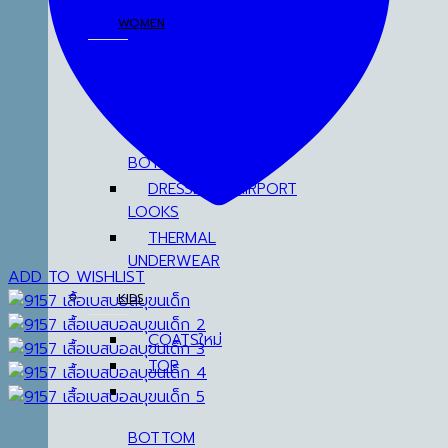
WOMEN
COATS
TOP
BOTTOM
DRESSES & AIRPORT
LOOKS
THERMAL
UNDERWEAR
ADD TO WISHLIST
KIDS
COATS
TOP
BOTTOM