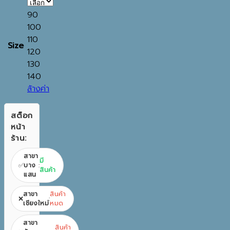
90
100
110
Size
120
130
140
ล้างค่า
สต็อก
หน้า
ร้าน:
สาขา
มี
✅
บาง
:
สินค้า
แสน
สาขา
สินค้า
❌
:
เชียงใหม่
หมด
สาขา
สินค้า