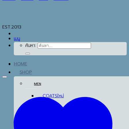
EST.2013
เมนู
ค้นหา:
HOME
SHOP
MEN
COATS
TOP
BOTTOM
THERMAL
UNDERWEAR