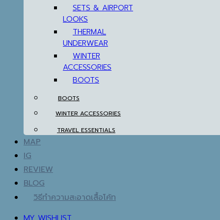
SETS & AIRPORT
LOOKS
THERMAL
UNDERWEAR
WINTER
ACCESSORIES
BOOTS
BOOTS
WINTER ACCESSORIES
TRAVEL ESSENTIALS
MAP
IG
REVIEW
BLOG
วิธีทำความสะอาดเสื้อโค้ท
MY WISHLIST