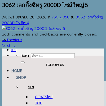
3062 เลกกิ้งซีทรู 2000D ไซส์ใหญ่ 5
เผยแพร่
มิถุนายน 28, 2026
ที่
750 × 858
ใน
3062 เลกกิ้งซีทรู
2000D ไซส์ใหญ่
Both comments and trackbacks are currently closed.
←
Previous
EST.2013
Next
→
เมนู
ค้นหา:
FOLLOW US
HOME
SHOP
MEN
COATS
TOP