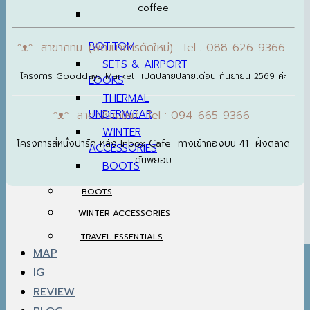
coffee
BOTTOM
ᵔᴥᵔ สาขากทม. (พัฒนาการตัดใหม่) Tel : 088-626-9366
SETS & AIRPORT
โครงการ Gooddays Market เปิดปลายปลายเดือน กันยายน 2569 ค่ะ
LOOKS
THERMAL
UNDERWEAR
ᵔᴥᵔ สาขาเชียงใหม่ Tel : 094-665-9366
WINTER
โครงการสี่หนึ่งปาร์ค หลัง Inbox Cafe ทางเข้ากองบิน 41 ฝั่งตลาด
ACCESSORIES
ต้นพยอม
BOOTS
BOOTS
WINTER ACCESSORIES
TRAVEL ESSENTIALS
MAP
IG
REVIEW