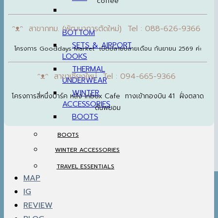
coffee
ᵔᴥᵔ สาขากทม. (พัฒนาการตัดใหม่) Tel : 088-626-9366
BOTTOM
SETS & AIRPORT
โครงการ Gooddays Market เปิดปลายปลายเดือน กันยายน 2569 ค่ะ
LOOKS
THERMAL
ᵔᴥᵔ สาขาเชียงใหม่ Tel : 094-665-9366
UNDERWEAR
WINTER
โครงการสี่หนึ่งปาร์ค หลัง Inbox Cafe ทางเข้ากองบิน 41 ฝั่งตลาด
ACCESSORIES
ต้นพยอม
BOOTS
BOOTS
WINTER ACCESSORIES
TRAVEL ESSENTIALS
MAP
IG
REVIEW