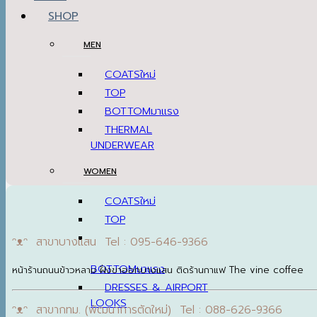
SHOP
MEN
COATS
TOP
BOTTOM
THERMAL
UNDERWEAR
WOMEN
COATS
TOP
ᵔᴥᵔ สาขาบางแสน Tel : 095-646-9366
BOTTOM
หน้าร้านถนนข้าวหลาม ฝั่งขาออกบางแสน ติดร้านกาแฟ The vine coffee
DRESSES & AIRPORT
LOOKS
ᵔᴥᵔ สาขากทม. (พัฒนาการตัดใหม่) Tel : 088-626-9366