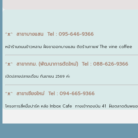
ᵔᴥᵔ สาขาบางแสน Tel : 095-646-9366
หน้าร้านถนนข้าวหลาม ฝั่งขาออกบางแสน ติดร้านกาแฟ The vine coffee
ᵔᴥᵔ สาขากทม. (พัฒนาการตัดใหม่) Tel : 088-626-9366
เปิดปลายปลายเดือน กันยายน 2569 ค่ะ
ᵔᴥᵔ สาขาเชียงใหม่ Tel : 094-665-9366
โครงการสี่หนึ่งปาร์ค หลัง Inbox Cafe ทางเข้ากองบิน 41 ฝั่งตลาดต้นพย