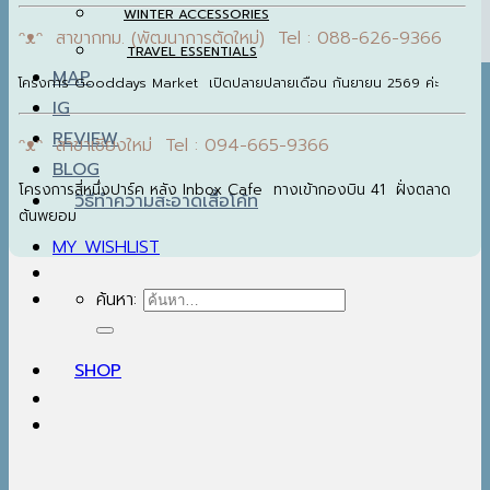
WINTER ACCESSORIES
ᵔᴥᵔ สาขากทม. (พัฒนาการตัดใหม่) Tel : 088-626-9366
TRAVEL ESSENTIALS
MAP
โครงการ Gooddays Market เปิดปลายปลายเดือน กันยายน 2569 ค่ะ
IG
REVIEW
ᵔᴥᵔ สาขาเชียงใหม่ Tel : 094-665-9366
BLOG
โครงการสี่หนึ่งปาร์ค หลัง Inbox Cafe ทางเข้ากองบิน 41 ฝั่งตลาด
วิธีทำความสะอาดเสื้อโค้ท
ต้นพยอม
MY WISHLIST
ค้นหา:
SHOP