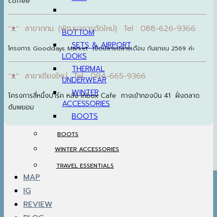
coffee
ᵔᴥᵔ สาขากทม. (พัฒนาการตัดใหม่) Tel : 088-626-9366
BOTTOM
SETS & AIRPORT
โครงการ Gooddays Market เปิดปลายปลายเดือน กันยายน 2569 ค่ะ
LOOKS
THERMAL
ᵔᴥᵔ สาขาเชียงใหม่ Tel : 094-665-9366
UNDERWEAR
WINTER
โครงการสี่หนึ่งปาร์ค หลัง Inbox Cafe ทางเข้ากองบิน 41 ฝั่งตลาด
ACCESSORIES
ต้นพยอม
BOOTS
BOOTS
WINTER ACCESSORIES
TRAVEL ESSENTIALS
MAP
IG
REVIEW