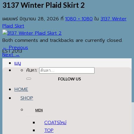
3137 Winter Plaid Skirt 2
เผยแพร่
มิถุนายน 28, 2026
ที่
1080 × 1080
ใน
3137 Winter
Plaid Skirt
Both comments and trackbacks are currently closed.
←
Previous
EST.2013
Next
→
เมนู
ค้นหา:
FOLLOW US
HOME
SHOP
MEN
COATS
TOP