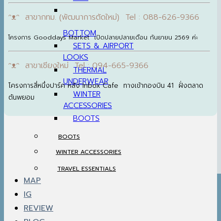
ᵔᴥᵔ สาขากทม. (พัฒนาการตัดใหม่) Tel : 088-626-9366
BOTTOM
โครงการ Gooddays Market เปิดปลายปลายเดือน กันยายน 2569 ค่ะ
SETS & AIRPORT
LOOKS
ᵔᴥᵔ สาขาเชียงใหม่ Tel : 094-665-9366
THERMAL
UNDERWEAR
โครงการสี่หนึ่งปาร์ค หลัง Inbox Cafe ทางเข้ากองบิน 41 ฝั่งตลาด
WINTER
ต้นพยอม
ACCESSORIES
BOOTS
BOOTS
WINTER ACCESSORIES
TRAVEL ESSENTIALS
MAP
IG
REVIEW