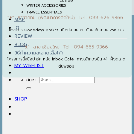
coffee
WINTER ACCESSORIES
TRAVEL ESSENTIALS
ᵔᴥᵔ สาขากทม. (พัฒนาการตัดใหม่) Tel : 088-626-9366
MAP
IG
โครงการ Gooddays Market เปิดปลายปลายเดือน กันยายน 2569 ค่ะ
REVIEW
BLOG
ᵔᴥᵔ สาขาเชียงใหม่ Tel : 094-665-9366
วิธีทำความสะอาดเสื้อโค้ท
โครงการสี่หนึ่งปาร์ค หลัง Inbox Cafe ทางเข้ากองบิน 41 ฝั่งตลาด
MY WISHLIST
ต้นพยอม
ค้นหา:
SHOP