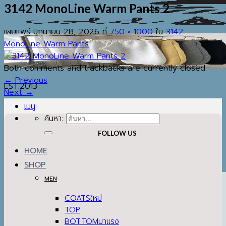
3142 MonoLine Warm Pants 2
เผยแพร่
มิถุนายน 28, 2026
ที่
750 × 1000
ใน
3142
MonoLine Warm Pants
Both comments and trackbacks are currently closed.
←
Previous
EST.2013
Next
→
เมนู
ค้นหา:
FOLLOW US
HOME
SHOP
MEN
COATS
TOP
BOTTOM