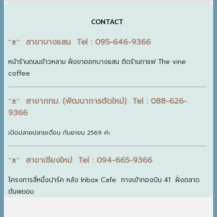
CONTACT
ᵔᴥᵔ สาขาบางแสน Tel : 095-646-9366
หน้าร้านถนนข้าวหลาม ฝั่งขาออกบางแสน ติดร้านกาแฟ The vine
coffee
ᵔᴥᵔ สาขากทม. (พัฒนาการตัดใหม่) Tel : 088-626-
9366
เปิดปลายปลายเดือน กันยายน 2569 ค่ะ
ᵔᴥᵔ สาขาเชียงใหม่ Tel : 094-665-9366
โครงการสี่หนึ่งปาร์ค หลัง Inbox Cafe ทางเข้ากองบิน 41 ฝั่งตลาด
ต้นพยอม