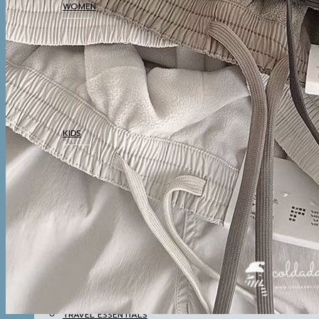
WOMEN
COATS
TOP
BOTTOM
DRESSES & AIRPORT
LOOKS
THERMAL UNDERWEAR
KIDS
COATS
TOP
BOTTOM
SETS & AIRPORT LOOKS
THERMAL UNDERWEAR
WINTER ACCESSORIES
BOOTS
BOOTS
WINTER ACCESSORIES
TRAVEL ESSENTIALS