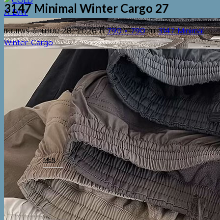
3147 Minimal Winter Cargo 27
เผยแพร่
มิถุนายน 28, 2026
ที่
790 × 790
ใน
3147 Minimal
Winter Cargo
EST.2013
เมนู
ค้นหา:
HOME
SHOP
MEN
COATS
TOP
BOTTOM
THERMAL UNDERWEAR