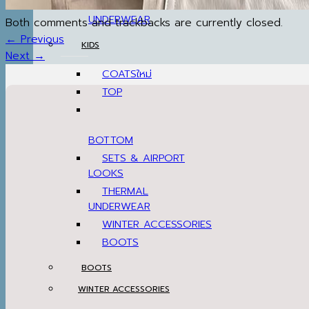
THERMAL
UNDERWEAR
Both comments and trackbacks are currently closed.
←
Previous
KIDS
Next
→
COATS
TOP
BOTTOM
SETS & AIRPORT
LOOKS
THERMAL
UNDERWEAR
WINTER ACCESSORIES
BOOTS
BOOTS
WINTER ACCESSORIES