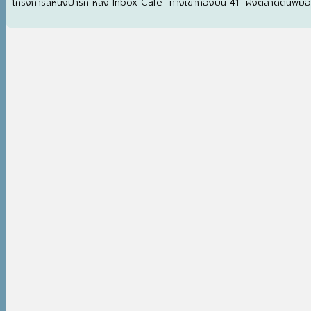
โครงการสี่หนึ่งปาร์ค หลัง Inbox Cafe ทางเข้ากองบิน 41 ฝั่งตลาดต้นพย