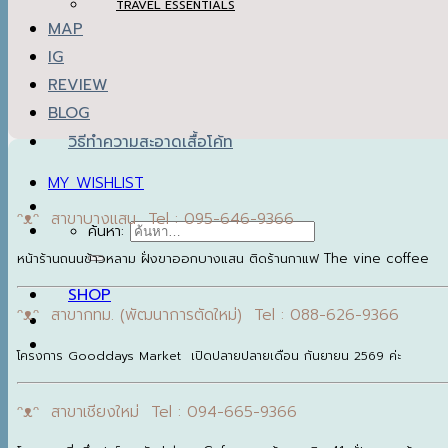
TRAVEL ESSENTIALS
MAP
IG
REVIEW
BLOG
วิธีทำความสะอาดเสื้อโค้ท
MY WISHLIST
ᵔᴥᵔ สาขาบางแสน Tel : 095-646-9366
ค้นหา:
หน้าร้านถนนข้าวหลาม ฝั่งขาออกบางแสน ติดร้านกาแฟ The vine coffee
SHOP
ᵔᴥᵔ สาขากทม. (พัฒนาการตัดใหม่) Tel : 088-626-9366
โครงการ Gooddays Market เปิดปลายปลายเดือน กันยายน 2569 ค่ะ
ᵔᴥᵔ สาขาเชียงใหม่ Tel : 094-665-9366