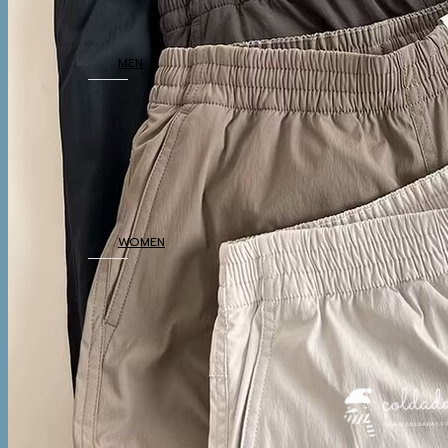
SHOP
MEN
COATS
TOP
BOTTOM
THERMAL
UNDERWEAR
WOMEN
COATS
TOP
BOTTOM
DRESSES & AIRPORT
LOOKS