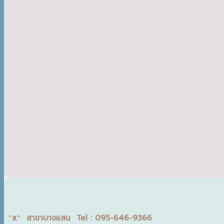
ᵔᴥᵔ สาขาบางแสน Tel : 095-646-9366