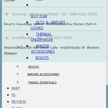
coffee
ᵔᴥᵔ สาขากทม. (พัฒนาการตัดใหม่) Tel : 088-626-9366
BOTTOM
SETS & AIRPORT
โครงการ Gooddays Market เปิดปลายปลายเดือน กันยายน 2569 ค่ะ
LOOKS
THERMAL
ᵔᴥᵔ สาขาเชียงใหม่ Tel : 094-665-9366
UNDERWEAR
WINTER
โครงการสี่หนึ่งปาร์ค หลัง Inbox Cafe ทางเข้ากองบิน 41 ฝั่งตลาด
ACCESSORIES
ต้นพยอม
BOOTS
BOOTS
WINTER ACCESSORIES
TRAVEL ESSENTIALS
MAP
IG
REVIEW