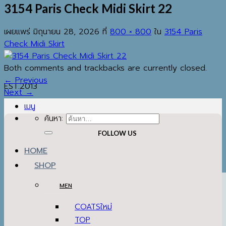
3154 Paris Check Midi Skirt 22
เผยแพร่
มิถุนายน 28, 2026
ที่
800 × 800
ใน
3154 Paris
Check Midi Skirt
Both comments and trackbacks are currently closed.
←
Previous
EST.2013
Next
→
เมนู
ค้นหา:
FOLLOW US
HOME
SHOP
MEN
COATS
TOP