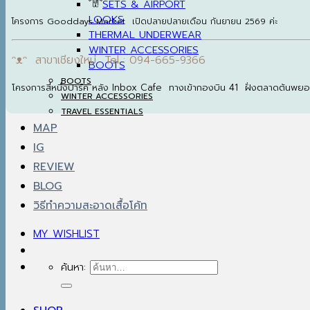
SETS & AIRPORT
LOOKS
โครงการ Gooddays Market เปิดปลายปลายเดือน กันยายน 2569 ค่ะ
THERMAL UNDERWEAR
WINTER ACCESSORIES
ᵔᴥᵔ สาขาเชียงใหม่ Tel : 094-665-9366
BOOTS
BOOTS
โครงการสี่หนึ่งปาร์ค หลัง Inbox Cafe ทางเข้ากองบิน 41 ฝั่งตลาดต้นพย
WINTER ACCESSORIES
TRAVEL ESSENTIALS
MAP
IG
REVIEW
BLOG
วิธีทำความสะอาดเสื้อโค้ท
MY WISHLIST
ค้นหา: