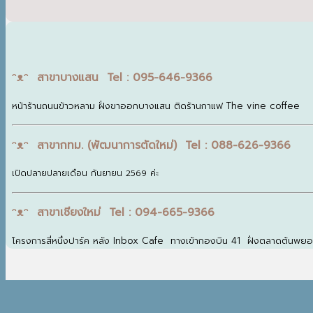
ᵔᴥᵔ สาขาบางแสน Tel : 095-646-9366
หน้าร้านถนนข้าวหลาม ฝั่งขาออกบางแสน ติดร้านกาแฟ The vine coffee
ᵔᴥᵔ สาขากทม. (พัฒนาการตัดใหม่) Tel : 088-626-9366
เปิดปลายปลายเดือน กันยายน 2569 ค่ะ
ᵔᴥᵔ สาขาเชียงใหม่ Tel : 094-665-9366
โครงการสี่หนึ่งปาร์ค หลัง Inbox Cafe ทางเข้ากองบิน 41 ฝั่งตลาดต้นพย