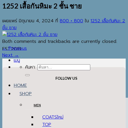
1252 เสื้อกันหิมะ 2 ชั้น ชาย
เผยแพร่
มิถุนายน 4, 2024
ที่
800 × 800
ใน
1252 เสื้อกันหิมะ 2
ชั้น ชาย
Both comments and trackbacks are currently closed.
←
Previous
EST.2013
Next
→
เมนู
ค้นหา:
FOLLOW US
HOME
SHOP
MEN
COATS
TOP