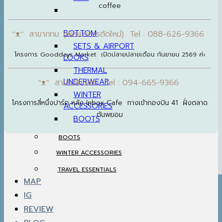
coffee
BOTTOM
ᵔᴥᵔ สาขากทม. (พัฒนาการตัดใหม่) Tel : 088-626-9366
SETS & AIRPORT
โครงการ Gooddays Market เปิดปลายปลายเดือน กันยายน 2569 ค่ะ
LOOKS
THERMAL
UNDERWEAR
ᵔᴥᵔ สาขาเชียงใหม่ Tel : 094-665-9366
WINTER
โครงการสี่หนึ่งปาร์ค หลัง Inbox Cafe ทางเข้ากองบิน 41 ฝั่งตลาด
ACCESSORIES
ต้นพยอม
BOOTS
BOOTS
WINTER ACCESSORIES
TRAVEL ESSENTIALS
MAP
IG
REVIEW