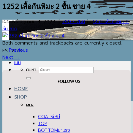
1252 เสื้อกันหิมะ 2 ชั้น ชาย 4
เผยแพร่
มิถุนายน 4, 2024
ที่
790 × 780
ใน
1252 เสื้อกันหิมะ 2
ชั้น ชาย
Both comments and trackbacks are currently closed.
←
Previous
EST.2013
Next
→
เมนู
ค้นหา:
FOLLOW US
HOME
SHOP
MEN
COATS
TOP
BOTTOM