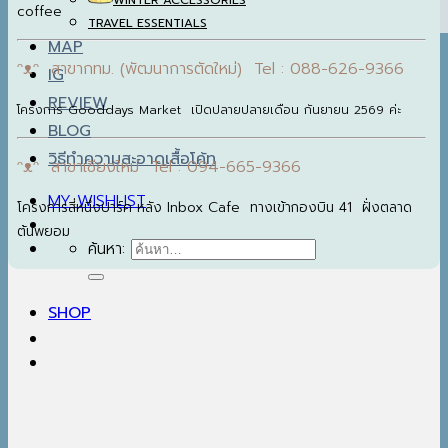
WINTER ACCESSORIES
coffee
TRAVEL ESSENTIALS
MAP
ᵔᴥᵔ สาขากทม. (พัฒนาการตัดใหม่) Tel : 088-626-9366
IG
REVIEW
โครงการ Gooddays Market เปิดปลายปลายเดือน กันยายน 2569 ค่ะ
BLOG
วิธีทำความสะอาดเสื้อโค้ท
ᵔᴥᵔ สาขาเชียงใหม่ Tel : 094-665-9366
MY WISHLIST
โครงการสี่หนึ่งปาร์ค หลัง Inbox Cafe ทางเข้ากองบิน 41 ฝั่งตลาด
ต้นพยอม
ค้นหา:
SHOP