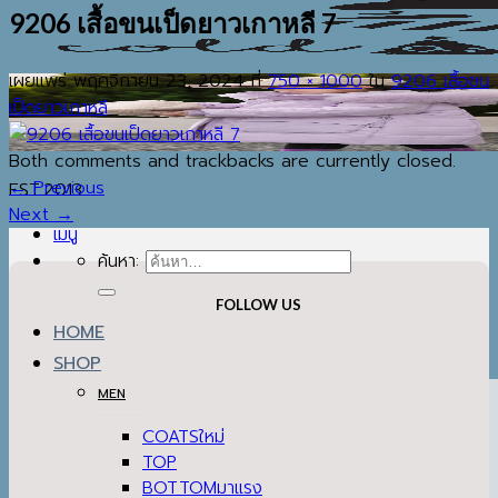
9206 เสื้อขนเป็ดยาวเกาหลี 7
เผยแพร่
พฤศจิกายน 23, 2024
ที่
750 × 1000
ใน
9206 เสื้อขน
เป็ดยาวเกาหลี
Both comments and trackbacks are currently closed.
←
Previous
EST.2013
Next
→
เมนู
ค้นหา:
FOLLOW US
HOME
SHOP
MEN
COATS
TOP
BOTTOM