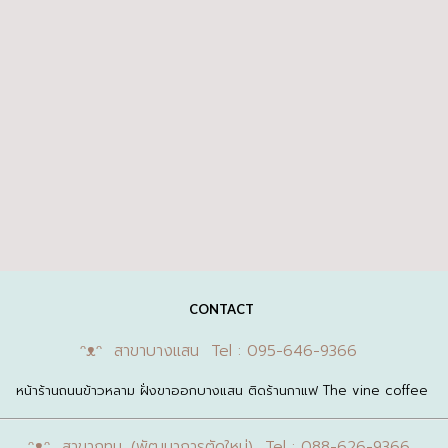
CONTACT
ᵔᴥᵔ สาขาบางแสน Tel : 095-646-9366
หน้าร้านถนนข้าวหลาม ฝั่งขาออกบางแสน ติดร้านกาแฟ The vine coffee
ᵔᴥᵔ สาขากทม. (พัฒนาการตัดใหม่) Tel : 088-626-9366