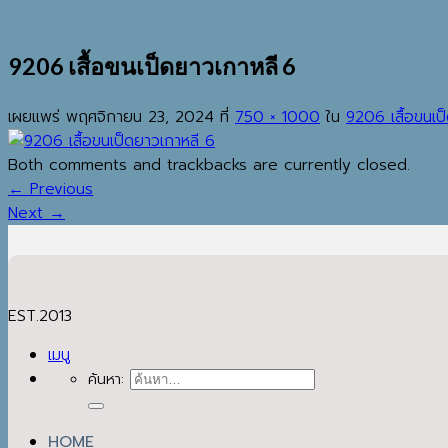
9206 เสื้อขนเป็ดยาวเกาหลี 6
เผยแพร่
พฤศจิกายน 23, 2024
ที่
750 × 1000
ใน
9206 เสื้อขนเป
Both comments and trackbacks are currently closed.
←
Previous
Next
→
EST.2013
เมนู
ค้นหา:
HOME