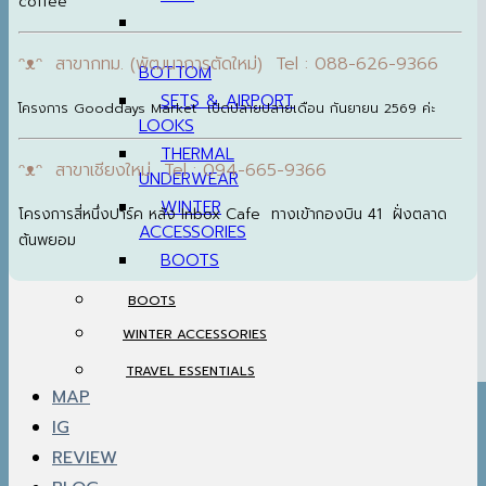
coffee
ᵔᴥᵔ สาขากทม. (พัฒนาการตัดใหม่) Tel : 088-626-9366
BOTTOM
SETS & AIRPORT
โครงการ Gooddays Market เปิดปลายปลายเดือน กันยายน 2569 ค่ะ
LOOKS
THERMAL
ᵔᴥᵔ สาขาเชียงใหม่ Tel : 094-665-9366
UNDERWEAR
WINTER
โครงการสี่หนึ่งปาร์ค หลัง Inbox Cafe ทางเข้ากองบิน 41 ฝั่งตลาด
ACCESSORIES
ต้นพยอม
BOOTS
BOOTS
WINTER ACCESSORIES
TRAVEL ESSENTIALS
MAP
IG
REVIEW