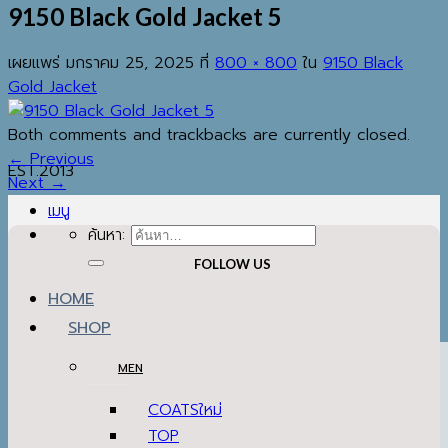
9150 Black Gold Jacket 5
เผยแพร่
มกราคม 25, 2025
ที่
800 × 800
ใน
9150 Black
Gold Jacket
Both comments and trackbacks are currently closed.
←
Previous
EST.2013
Next
→
เมนู
ค้นหา:
FOLLOW US
HOME
SHOP
MEN
COATS
TOP