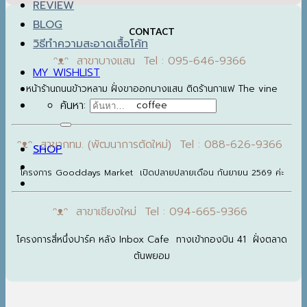
REVIEW
BLOG
CONTACT
วิธีทำความสะอาดเสื้อโค้ท
ᵔᴥᵔ สาขาบางแสน Tel : 095-646-9366
MY WISHLIST
หน้าร้านถนนข้าวหลาม ฝั่งขาออกบางแสน ติดร้านกาแฟ The vine
ค้นหา:
coffee
ᵔᴥᵔ สาขากทม. (พัฒนาการตัดใหม่) Tel : 088-626-9366
SHOP
โครงการ Gooddays Market เปิดปลายปลายเดือน กันยายน 2569 ค่ะ
ᵔᴥᵔ สาขาเชียงใหม่ Tel : 094-665-9366
โครงการสี่หนึ่งปาร์ค หลัง Inbox Cafe ทางเข้ากองบิน 41 ฝั่งตลาด
ต้นพยอม