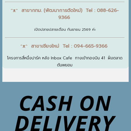
ᵔᴥᵔ สาขากทม. (พัฒนาการตัดใหม่) Tel : 088-626-
9366
เปิดปลายปลายเดือน กันยายน 2569 ค่ะ
ᵔᴥᵔ สาขาเชียงใหม่ Tel : 094-665-9366
โครงการสี่หนึ่งปาร์ค หลัง Inbox Cafe ทางเข้ากองบิน 41 ฝั่งตลาด
ต้นพยอม