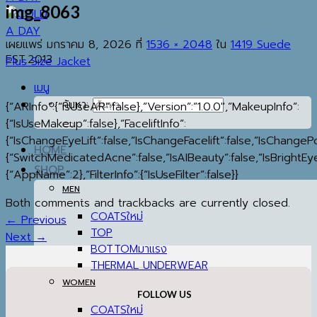
img_8063
เผยแพร่
มกราคม 8, 2026
ที่
1536 × 2048
ใน
1419 Suede
EST.2013
Plus Size Jacket
เมนู
ค้นหา:
{“ARInfo”:{“IsUseAR”:false},”Version”:”1.0.0″,”MakeupInfo”:
{“IsUseMakeup”:false},”FaceliftInfo”:
{“IsChangeEyeLift”:false,”IsChangeFacelift”:false,”IsChange
HOME
{“SwitchMedicatedAcne”:false,”IsAIBeauty”:false,”IsBrightEye
SHOP
{“AppName”:2},”FilterInfo”:{“IsUseFilter”:false}}
MEN
Both comments and trackbacks are currently closed.
COATS
←
Previous
TOP
Next
→
BOTTOM
THERMAL UNDERWEAR
WOMEN
FOLLOW US
COATS