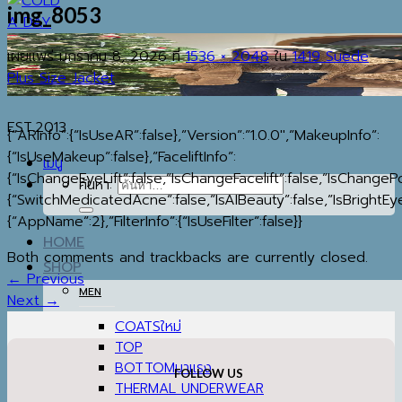
img_8053
เผยแพร่
มกราคม 8, 2026
ที่
1536 × 2048
ใน
1419 Suede
Plus Size Jacket
EST.2013
{“ARInfo”:{“IsUseAR”:false},”Version”:”1.0.0″,”MakeupInfo”:
{“IsUseMakeup”:false},”FaceliftInfo”:
เมนู
{“IsChangeEyeLift”:false,”IsChangeFacelift”:false,”IsChange
ค้นหา:
{“SwitchMedicatedAcne”:false,”IsAIBeauty”:false,”IsBrightEye
{“AppName”:2},”FilterInfo”:{“IsUseFilter”:false}}
HOME
Both comments and trackbacks are currently closed.
SHOP
←
Previous
MEN
Next
→
COATS
TOP
BOTTOM
FOLLOW US
THERMAL UNDERWEAR