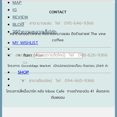
MAP
IG
CONTACT
REVIEW
ᵔᴥᵔ สาขาบางแสน Tel : 095-646-9366
BLOG
วิธีทำความสะอาดเสื้อโค้ท
หน้าร้านถนนข้าวหลาม ฝั่งขาออกบางแสน ติดร้านกาแฟ The vine
coffee
MY WISHLIST
ᵔᴥᵔ สาขากทม. (พัฒนาการตัดใหม่) Tel : 088-626-9366
ค้นหา:
โครงการ Gooddays Market เปิดปลายปลายเดือน กันยายน 2569 ค่ะ
SHOP
ᵔᴥᵔ สาขาเชียงใหม่ Tel : 094-665-9366
โครงการสี่หนึ่งปาร์ค หลัง Inbox Cafe ทางเข้ากองบิน 41 ฝั่งตลาด
ต้นพยอม