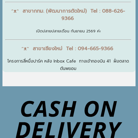
ᵔᴥᵔ สาขากทม. (พัฒนาการตัดใหม่) Tel : 088-626-
9366
เปิดปลายปลายเดือน กันยายน 2569 ค่ะ
ᵔᴥᵔ สาขาเชียงใหม่ Tel : 094-665-9366
โครงการสี่หนึ่งปาร์ค หลัง Inbox Cafe ทางเข้ากองบิน 41 ฝั่งตลาด
ต้นพยอม